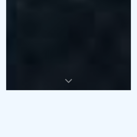
今天看了这么一句话： “在这个肮脏龌龊的世界里， 你穷，并不是因为你懒， 也不是你没有本事， 是因为你赚的钱太干净了。”
老婆用小号试探老公： “你结婚了吗？” 老公：“没有，单身。” 老婆：“那你喜欢什么样的？” 老公：“花钱大手大脚的、爱查岗、还喜欢打我的。” 老婆：“…… 你怎么喜欢这样的啊！” 老公沉默 3 分钟：“因为我就是比着你的样子说的啊，老婆。”
不要问老板东西好吃不好吃，就像你问你男朋友爱不爱你一样，没有意义！ 哪个老板会说不好吃，哪个男人会说不爱你，想吃咱就买！
擦屁股最后一下不是真擦干净了，是颜色淡到能接受了，你要是较真起来，越往里抠越埋汰。
我是凡人不是仙， 遇事心里问苍天。 为何只准春回去， 却不许我再少年。
撒尿咬牙，老了不掉牙。
躲天意，避因果，诸般枷锁困真我； 顺天意，承因果，今日方知我是我； 一朝悟道见真我，何惧昔日旧枷锁； 世间枷锁本是梦，无形无相亦无我。
首页
平淡生活
疯狂驾驶
故事分享
更多
她的故事
人生海海， 敢死不叫勇气， 活着才需要勇气。
生死之间是个活， 活的如何靠拼搏。 有为无为都是做， 莫以贫富论失得。
风吹大地夜凄凉， 满目苍夷尽沧桑。 独坐门前空悲切， 不见当初少年郎。