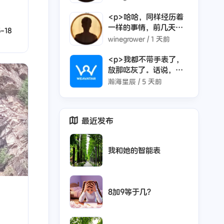
孩子的手表就定位为：
定位+打电话+发信息的
<p>哈哈，同样经历着
功能，其他的功能我没
一样的事情，前几天，
-18
有开放。觉得没有必
我家孩子幼小衔接，她
winegrower /
1 天前
要，毕竟手表屏幕太
是他们班级年龄最小
小，学习和游戏都对眼
的，所以每次回家总是
<p>我都不带手表了，
睛不利。</p>
所：数学不会算。后来
放那吃灰了。话说，小
我和媳妇，软硬兼施，
孩子戴着挺好，能随时
瀚海星辰 /
5 天前
用了手、脚、木棍等工
联系，况且还不用每天
具帮她学会了数学，现
抱着手机看。北漂了十
在两位数以内的加减法
来年，这会得有35°
最近发布
也可以了。</p><p>帮
+了吧，我们承德这里都
孩子学习，确实特别需
已经30多度了，快烤熟
要耐心，不知道将来还
了都</p>
我和她的智能表
会遇到什么，😀，想想
都头大了……</p>
8加9等于几？