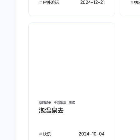
记录她成长的网站。😁</p>
就定位为：定位+打电
2024-12-21
户外游玩
快
信息的功能，其他的功
没有开放。觉得没有必
stonewu
stonewu
毕竟手表屏幕太小，学
<p>哈哈，同样经历着一样
<p>我都不带手表了
游戏都对眼睛不利。</
的事情，前几天，我家孩子
吃灰了。话说，小孩子
幼小衔接，她是他们班级年
挺好，能随时联系，况
1 天前
5 天前
龄最小的，所以每次回家总
不用每天抱着手机看。
是所：数学不会算。后来我
了十来年，这会得有3
和媳妇，软硬兼施，用了
+了吧，我们承德这里
手、脚、木棍等工具帮她学
经30多度了，快烤熟
会了数学，现在两位数以内
</p>
的加减法也可以了。</p>
<p>帮孩子学习，确实特别
她的故事
平淡生活
未读
需要耐心，不知道将来还会
泡温泉去
遇到什么，😀，想想都头大
了……</p>
2024-10-04
快乐