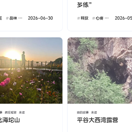
多练”
2026-06-30
2026-05
狂
品味
受伤
释放
心疼
疯狂
事
疯狂驾驶
未读
她的故事
未读
北海坨山
平谷大西湾露营