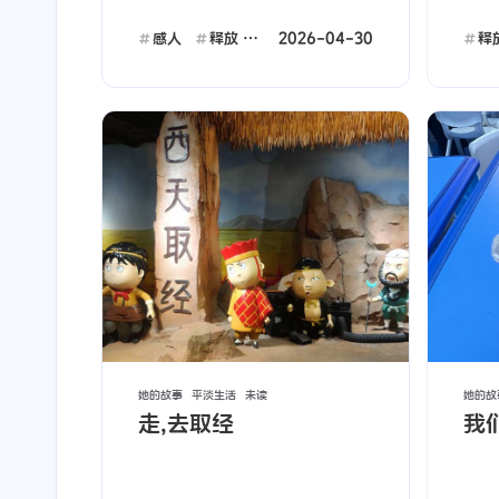
2026-04-30
感人
释放
憧憬
释
互动
最近评论
stonewu
stonewu
<p>其实我不比喜欢带表，
<p>不学习时，母慈
更喜欢各种手串，玉的，牙
</p><p>开始学习，
的，树籽的都行，就是不喜
跳</p>
47 分钟前
50 分钟前
欢表，但是没办法，为了微
信消息及时提醒，为了不遗
漏工作电话，我还是天天带
stonewu
stonewu
她的故事
平淡生活
未读
她的故
着所谓的智能手表，这是不
走,去取经
我
<p>哈哈，果然做爸爸的心
<p>孩子的手表功能
是一种无奈呢</p>
思都是相通的，我也给我家
甚至还有游戏、学习等
女儿做了一个类似这样的，
能，但我将我家孩子的
1 天前
1 天前