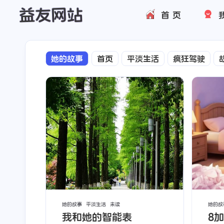
首页
站
网
她的故事
首页
平淡生活
疯狂驾驶
她的故事
平淡生活
未读
她的故
我和她的智能表
8