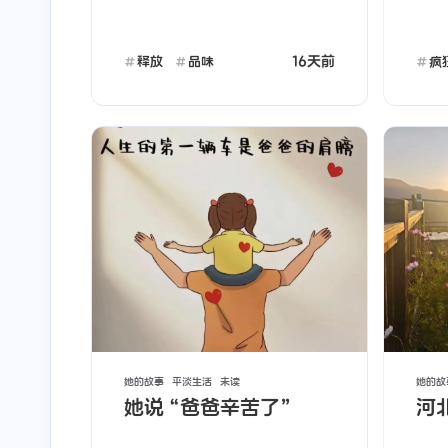
16天前
释放
品味
疯
她的故事
平淡生活
未读
她的故
她说“爸爸辛苦了”
河