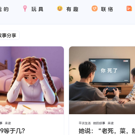
我的
玩具
有趣
联络
故事分享
事
未读
平淡生活
她的故事
未读
加9等于几？
她说：“老死，菜，