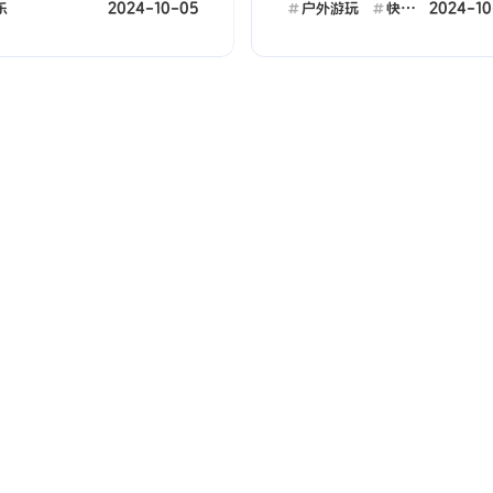
话+发
2024-10-05
2024-10
乐
户外游玩
快乐
能我
要，
习和
，放那
七月 2026
六月 2026
p>
1
2
戴着
篇
篇
且还
北漂
三月 2026
一月 2026
5°
1
1
篇
篇
都已
了都
十月 2025
九月 2025
2
2
篇
篇
五月 2025
四月 2025
2
1
篇
篇
一月 2025
十二月 2024
1
5
篇
篇