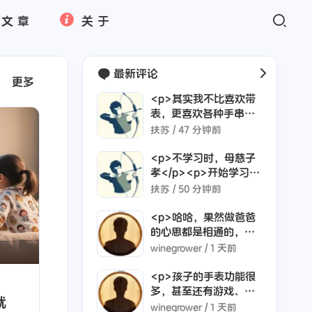
文章
关于
最新评论
更多
<p>其实我不比喜欢带
表，更喜欢各种手串，
玉的，牙的，树籽的都
扶苏 /
47 分钟前
行，就是不喜欢表，但
是没办法，为了微信消
<p>不学习时，母慈子
息及时提醒，为了不遗
孝</p><p>开始学习，
漏工作电话，我还是天
鸡飞狗跳</p>
扶苏 /
50 分钟前
天带着所谓的智能手
表，这是不是一种无奈
<p>哈哈，果然做爸爸
呢</p>
的心思都是相通的，我
也给我家女儿做了一个
winegrower /
1 天前
类似这样的，记录她成
长的网站。😁</p>
<p>孩子的手表功能很
多，甚至还有游戏、学
就
习等功能，但我将我家
winegrower /
1 天前