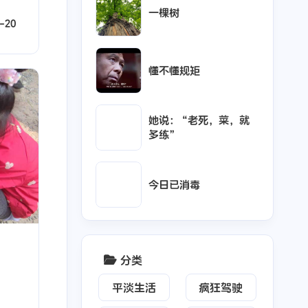
一棵树
-20
懂不懂规矩
17
22
15
12
16
6
她说：“老死，菜，就
游玩
品味
受伤
憧憬
感人
疯狂
多练”
今日已消毒
分类
平淡生活
疯狂驾驶