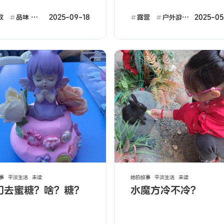
2025-09-18
2025-05
放
品味
户外游玩
露营
户外游玩
标签
寻找感兴趣的领域
11
1
17
27
露营
回忆
快乐
释放
户外
子孝
2
10
横冲直闯
心疼
鸡飞狗
事
平淡生活
未读
她的故事
平淡生活
未读
们去蜜糖？啥？糖？
水魔方冷不冷？
很多，
功
手表