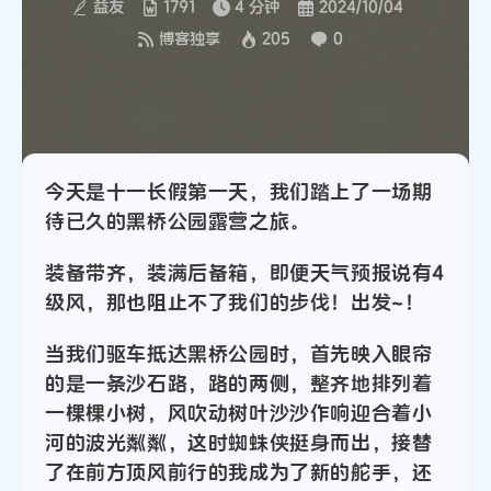
益友
1791
4 分钟
2024/10/04
博客独享
205
0
今天是十一长假第一天，我们踏上了一场期
待已久的黑桥公园露营之旅。
装备带齐，装满后备箱，即便天气预报说有4
级风，那也阻止不了我们的步伐！出发~！
当我们驱车抵达黑桥公园时，首先映入眼帘
的是一条沙石路，路的两侧，整齐地排列着
一棵棵小树，风吹动树叶沙沙作响迎合着小
河的波光粼粼，这时蜘蛛侠挺身而出，接替
了在前方顶风前行的我成为了新的舵手，还