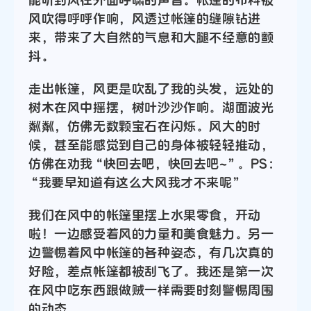
风吹得呼呼作响，风透过帐篷的缝隙钻进
来，带来了大自然的气息和大腿不经意的颤
抖。
走出帐篷，风更是吹乱了我的头发，远处的
树木在风中摇摆，树叶沙沙作响。湖面波光
粼粼，仿佛无数颗宝石在闪烁。风大的时
候，甚至能感觉到自己的身体被轻轻推动，
仿佛在劝我“快回去吧，快回去吧~”。PS：
“我要早知道有这么大风我才不来呢”
我们在风中的帐篷里摆上水果零食，开动
啦！一边感受着风的力量和美食魅力。另一
边警惕着风中帐篷的各种姿态，有几次真的
好险，差点帐篷都被刮飞了。我还是第一次
在风中吃东西跟做贼一样需要时刻警惕周围
的动态。